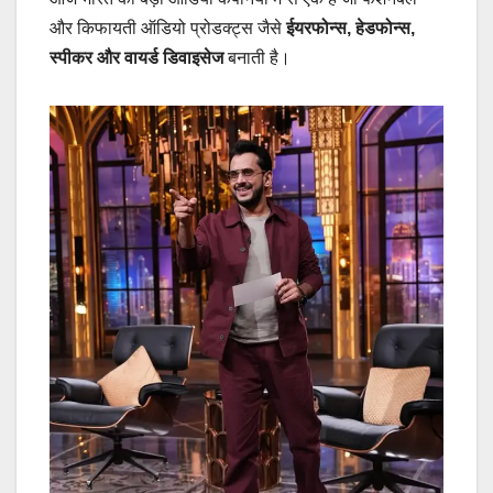
और किफायती ऑडियो प्रोडक्ट्स जैसे
ईयरफोन्स, हेडफोन्स,
स्पीकर और वायर्ड डिवाइसेज
बनाती है।