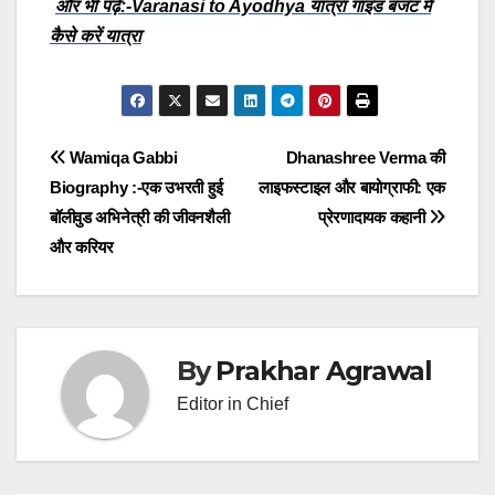
और भी पढ़े:-Varanasi to Ayodhya यात्रा गाइड बजट में
कैसे करें यात्रा
Post
Wamiqa Gabbi
Dhanashree Verma की
Biography :-एक उभरती हुई
लाइफस्टाइल और बायोग्राफी: एक
navigation
बॉलीवुड अभिनेत्री की जीवनशैली
प्रेरणादायक कहानी
और करियर
By
Prakhar Agrawal
Editor in Chief