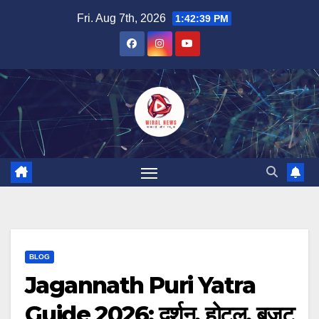
Skip
Fri. Aug 7th, 2026
1:42:41 PM
to
content
BLOG
Jagannath Puri Yatra
Guide 2026: दर्शन, होटल, बजट