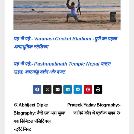
यह भी पढ़े:- Varanasi Cricket Stadium:-युपी का पहला
अत्याधुनिक स्टेडियम
यह भी पढ़े:- Pashupatinath Temple Nepal यात्रा
गाइड: काठमांडू दर्शन और बजट
Post
Abhijeet Dipke
Prateek Yadav Biography:-
Biography: कैसे एक आम युवक
जानिये कौन थे प्रतीक यादव
navigation
बना डिजिटल पॉलिटिकल
स्ट्रैटेजिस्ट