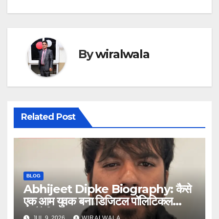
By
wiralwala
Related Post
BLOG
Abhijeet Dipke Biography: कैसे
एक आम युवक बना डिजिटल पॉलिटिकल
स्ट्रैटेजिस्ट
JUL 9, 2026
WIRALWALA