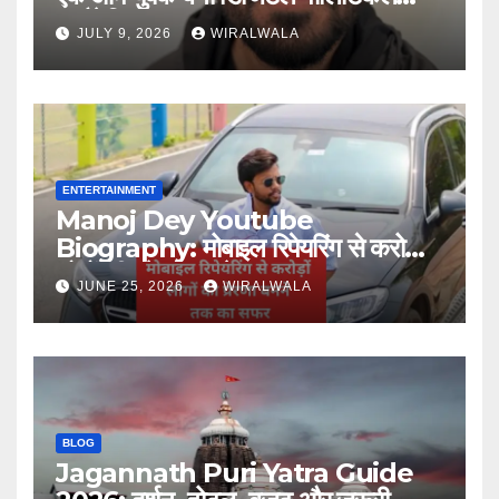
स्ट्रैटेजिस्ट
JULY 9, 2026
WIRALWALA
ENTERTAINMENT
Manoj Dey Youtube
Biography: मोबाइल रिपेयरिंग से करोड़ों
लोगों की प्रेरणा बनने तक का सफर
JUNE 25, 2026
WIRALWALA
BLOG
Jagannath Puri Yatra Guide