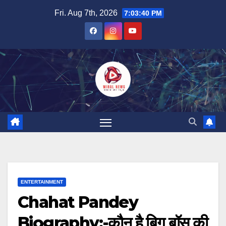
Skip
Fri. Aug 7th, 2026
7:03:42 PM
to
content
ENTERTAINMENT
Chahat Pandey
Biography:-कौन है बिग बॉस की