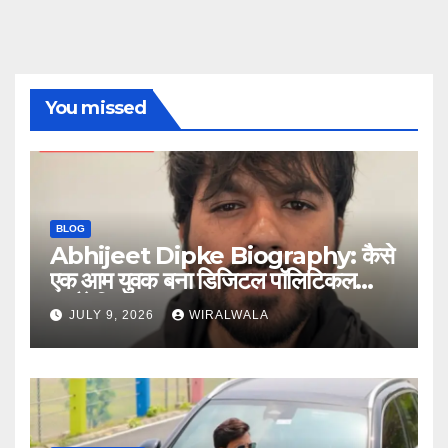
You missed
BLOG
Abhijeet Dipke Biography: कैसे
एक आम युवक बना डिजिटल पॉलिटिकल
स्ट्रैटेजिस्ट
JULY 9, 2026
WIRALWALA