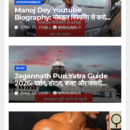
ENTERTAINMENT
Manoj Dey Youtube
Biography: मोबाइल रिपेयरिंग से करोड़ों
लोगों की प्रेरणा बनने तक का सफर
JUNE 25, 2026
WIRALWALA
BLOG
Jagannath Puri Yatra Guide
2026: दर्शन, होटल, बजट और जरूरी
जानकारी
JUNE 16, 2026
WIRALWALA