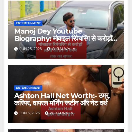
ENTERTAINMENT
Manoj Dey Youtube
Biography: मोबाइल रिपेयरिंग से करोड़ों
लोगों की प्रेरणा बनने तक का सफर
JUN 25, 2026
WIRALWALA
ENTERTAINMENT
Ashton Hall Net Worth:- उम्र,
करियर, वायरल मॉर्निंग रूटीन और नेट वर्थ
JUN 5, 2026
WIRALWALA