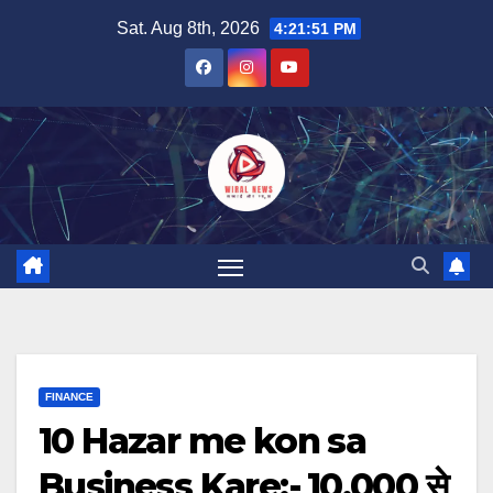
Skip
Sat. Aug 8th, 2026
4:21:52 PM
to
content
FINANCE
10 Hazar me kon sa
Business Kare:- ₹10,000 से