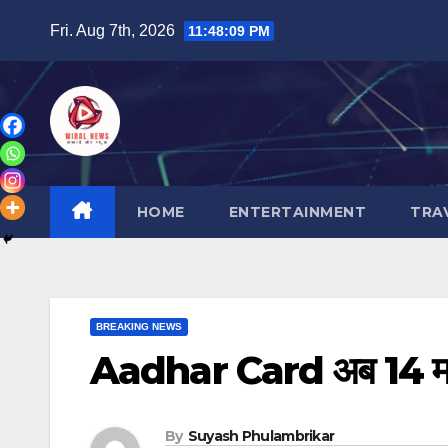
Skip
Fri. Aug 7th, 2026
11:48:11 PM
to
content
HOME
ENTERTAINMENT
TRA
BREAKING NEWS
Aadhar Card अब 14 मार्
By
Suyash Phulambrikar