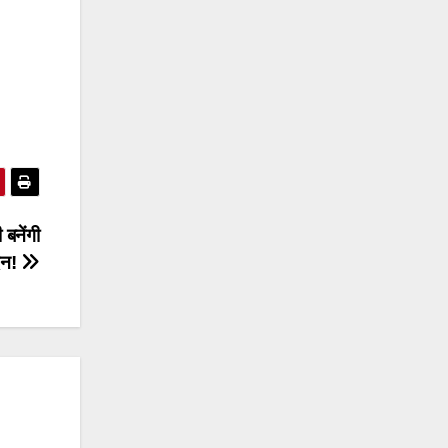
नेंगी
दन!