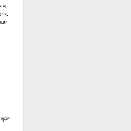
म से
र पर,
haar
 शुल्क
)