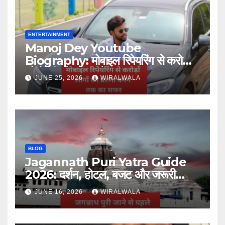
ENTERTAINMENT
Manoj Dey Youtube
Biography: मोबाइल रिपेयरिंग से करोड़ों
लोगों की प्रेरणा बनने तक का सफर
JUNE 25, 2026
WIRALWALA
BLOG
Jagannath Puri Yatra Guide
2026: दर्शन, होटल, बजट और जरूरी
जानकारी
JUNE 16, 2026
WIRALWALA