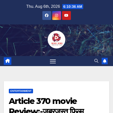
Skip
Thu. Aug 6th, 2026
6:10:37 AM
to
content
ENTERTAINMENT
Article 370 movie
Review:-जबरजस्त फिल्म