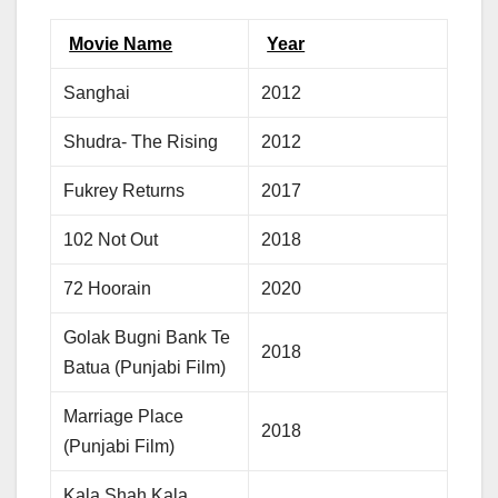
Movie Name
Year
Sanghai
2012
Shudra- The Rising
2012
Fukrey Returns
2017
102 Not Out
2018
72 Hoorain
2020
Golak Bugni Bank Te
2018
Batua (Punjabi Film)
Marriage Place
2018
(Punjabi Film)
Kala Shah Kala