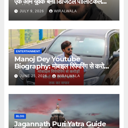
एक आम युवक बना डिजिटल पॉलिटिकल
स्ट्रैटेजिस्ट
JULY 9, 2026
WIRALWALA
ENTERTAINMENT
Manoj Dey Youtube
Biography: मोबाइल रिपेयरिंग से करोड़ों
लोगों की प्रेरणा बनने तक का सफर
JUNE 25, 2026
WIRALWALA
BLOG
Jagannath Puri Yatra Guide