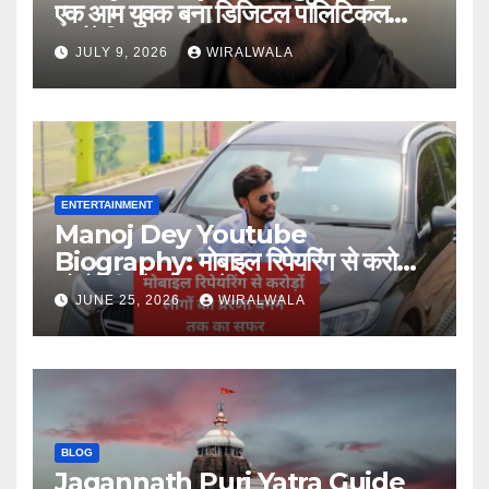
एक आम युवक बना डिजिटल पॉलिटिकल
स्ट्रैटेजिस्ट
JULY 9, 2026
WIRALWALA
ENTERTAINMENT
Manoj Dey Youtube
Biography: मोबाइल रिपेयरिंग से करोड़ों
लोगों की प्रेरणा बनने तक का सफर
JUNE 25, 2026
WIRALWALA
BLOG
Jagannath Puri Yatra Guide