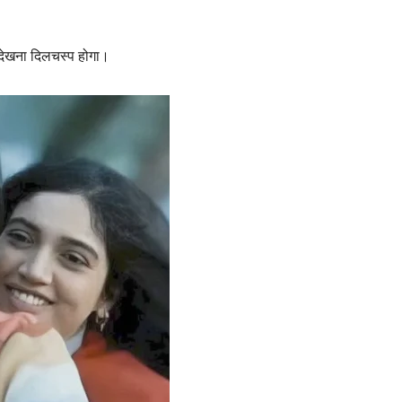
न देखना दिलचस्प होगा।