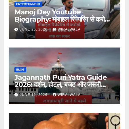
ENTERTAINMENT
Manoj Dey Youtube
Biography: मोबाइल रिपेयरिंग से करोड़ों
लोगों की प्रेरणा बनने तक का सफर
JUNE 25, 2026
WIRALWALA
BLOG
Jagannath Puri Yatra Guide
2026: दर्शन, होटल, बजट और जरूरी
जानकारी
JUNE 16, 2026
WIRALWALA