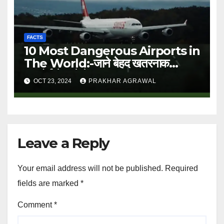
FACTS
10 Most Dangerous Airports in
The World:-जाने बेहद खतरनाक
एयरपोर्ट के बारे में
OCT 23, 2024
PRAKHAR AGRAWAL
Leave a Reply
Your email address will not be published.
Required
fields are marked
*
Comment
*