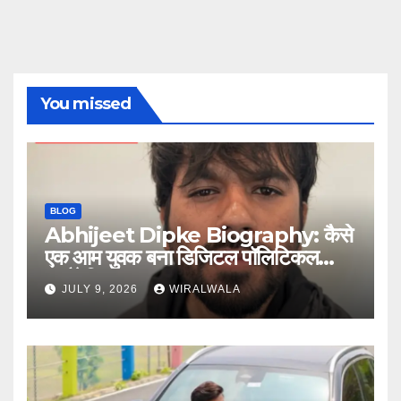
You missed
BLOG
Abhijeet Dipke Biography: कैसे
एक आम युवक बना डिजिटल पॉलिटिकल
स्ट्रैटेजिस्ट
JULY 9, 2026
WIRALWALA