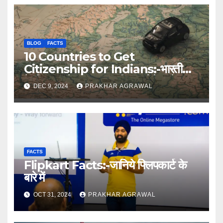
BLOG
FACTS
10 Countries to Get
Citizenship for Indians:-भारतीयों
के लिए सबसे आसान नागरिकता देने वाले 10
DEC 9, 2024
PRAKHAR AGRAWAL
देश
FACTS
Flipkart Facts:-जानिये फ्लिपकार्ट के
बारे में
OCT 31, 2024
PRAKHAR AGRAWAL