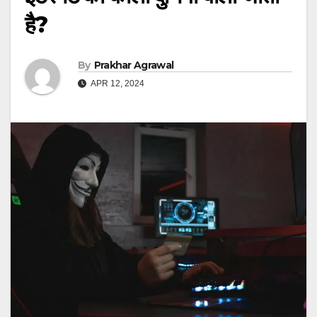
है?
By
Prakhar Agrawal
APR 12, 2024