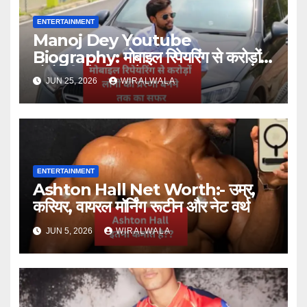
ENTERTAINMENT
Manoj Dey Youtube
Biography: मोबाइल रिपेयरिंग से करोड़ों
लोगों की प्रेरणा बनने तक का सफर
JUN 25, 2026
WIRALWALA
ENTERTAINMENT
Ashton Hall Net Worth:- उम्र,
करियर, वायरल मॉर्निंग रूटीन और नेट वर्थ
JUN 5, 2026
WIRALWALA