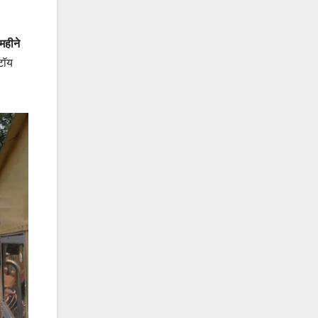
महीने
 टॉय