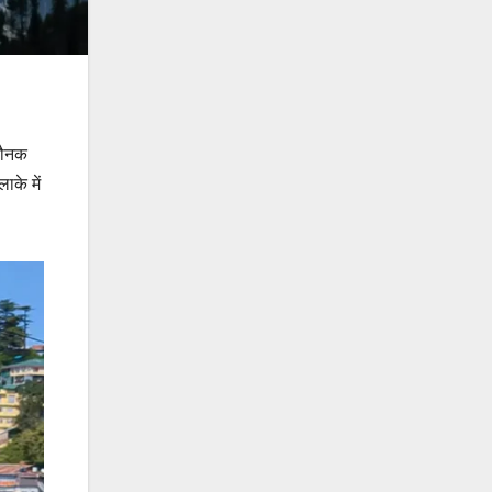
 रौनक
ाके में