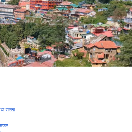
धा रास्ता
र सफर