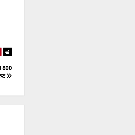
े 800
ाकेट