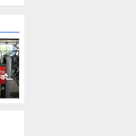
 कौन
LA