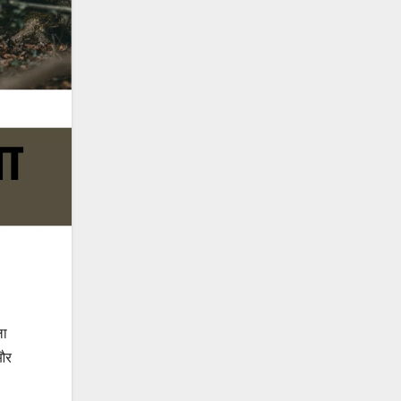
ला
 और