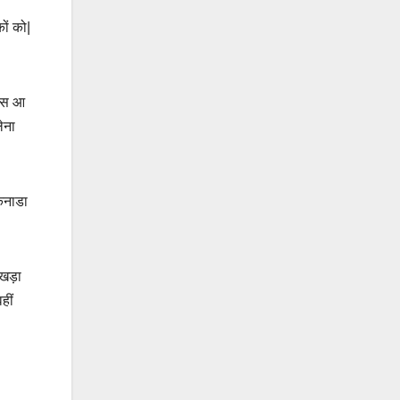
ों को|
पिस आ
ेना
 कनाडा
 खड़ा
हीं