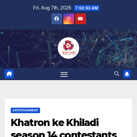
Skip
Fri. Aug 7th, 2026
7:02:06 AM
to
content
ENTERTAINMENT
Khatron ke Khiladi
season 14 contestants