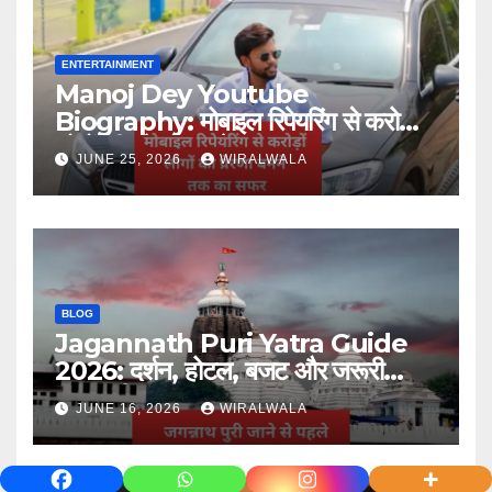
ENTERTAINMENT
Manoj Dey Youtube
Biography: मोबाइल रिपेयरिंग से करोड़ों
लोगों की प्रेरणा बनने तक का सफर
JUNE 25, 2026
WIRALWALA
BLOG
Jagannath Puri Yatra Guide
2026: दर्शन, होटल, बजट और जरूरी
जानकारी
JUNE 16, 2026
WIRALWALA