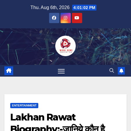
Skip
Thu. Aug 6th, 2026
4:01:03 PM
to
content
ENTERTAINMENT
Lakhan Rawat
Biography:-जानिये कौन है