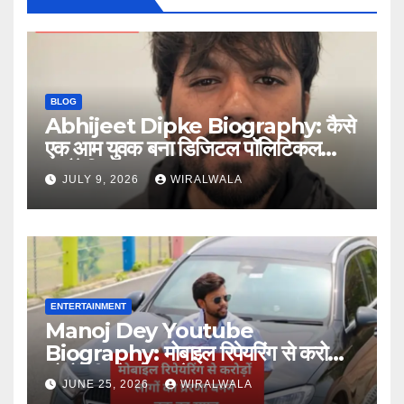
BLOG
Abhijeet Dipke Biography: कैसे
एक आम युवक बना डिजिटल पॉलिटिकल
स्ट्रैटेजिस्ट
JULY 9, 2026
WIRALWALA
ENTERTAINMENT
Manoj Dey Youtube
Biography: मोबाइल रिपेयरिंग से करोड़ों
लोगों की प्रेरणा बनने तक का सफर
JUNE 25, 2026
WIRALWALA