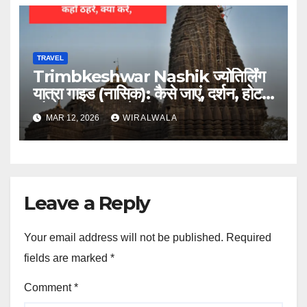
TRAVEL
Trimbkeshwar Nashik ज्योतिर्लिंग
यात्रा गाइड (नासिक): कैसे जाएं, दर्शन, होटल
और आस पास घूमने की जगह
MAR 12, 2026
WIRALWALA
Leave a Reply
Your email address will not be published.
Required
fields are marked
*
Comment
*