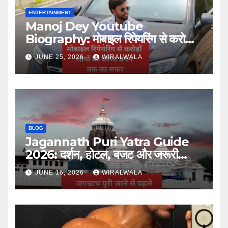
ENTERTAINMENT
Manoj Dey Youtube
Biography: मोबाइल रिपेयरिंग से करोड़ों
लोगों की प्रेरणा बनने तक का सफर
JUNE 25, 2026
WIRALWALA
BLOG
Jagannath Puri Yatra Guide
2026: दर्शन, होटल, बजट और जरूरी
जानकारी
JUNE 16, 2026
WIRALWALA