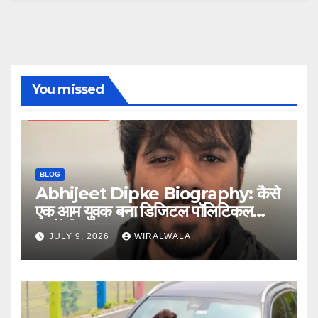
You missed
BLOG
Abhijeet Dipke Biography: कैसे
एक आम युवक बना डिजिटल पॉलिटिकल
स्ट्रैटेजिस्ट
JULY 9, 2026
WIRALWALA