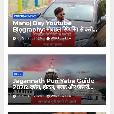
ENTERTAINMENT
Manoj Dey Youtube
Biography: मोबाइल रिपेयरिंग से करोड़ों
लोगों की प्रेरणा बनने तक का सफर
JUNE 25, 2026
WIRALWALA
BLOG
Jagannath Puri Yatra Guide
2026: दर्शन, होटल, बजट और जरूरी
जानकारी
JUNE 16, 2026
WIRALWALA