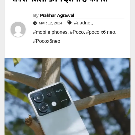
By
Prakhar Agrawal
#gadget
,
MAR 12, 2024
#mobile phones
,
#Poco
,
#poco x6 neo
,
#Pocox6neo