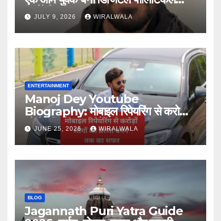
स्ट्रैटेजिस्ट
JULY 9, 2026
WIRALWALA
ENTERTAINMENT
Manoj Dey Youtube
Biography: मोबाइल रिपेयरिंग से करोड़ों
लोगों की प्रेरणा बनने तक का सफर
JUNE 25, 2026
WIRALWALA
BLOG
Jagannath Puri Yatra Guide