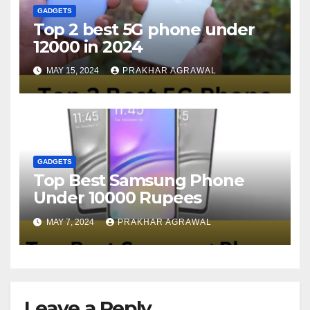
GADGETS
Top 2 best 5G phone under
12000 in 2024
MAY 15, 2024
PRAKHAR AGRAWAL
GADGETS
Top Best Samsung Phone
Under 10000 Rupees
MAY 7, 2024
PRAKHAR AGRAWAL
Leave a Reply