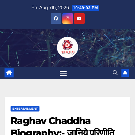
Skip
Fri. Aug 7th, 2026
10:49:05 PM
to
content
ENTERTAINMENT
Raghav Chaddha
Biography:- जानिये परिणीति