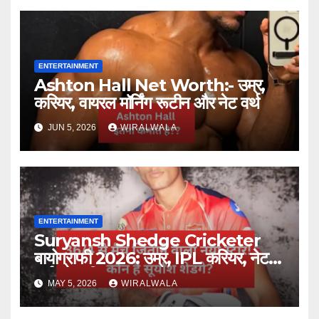
ENTERTAINMENT
Ashton Hall Net Worth:- उम्र,
करियर, वायरल मॉर्निंग रूटीन और नेट वर्थ
JUN 5, 2026
WIRALWALA
ENTERTAINMENT
Suryansh Shedge Cricketer
बायोग्राफी 2026: उम्र, IPL करियर, नेट
वर्थ और परिवार
MAY 5, 2026
WIRALWALA