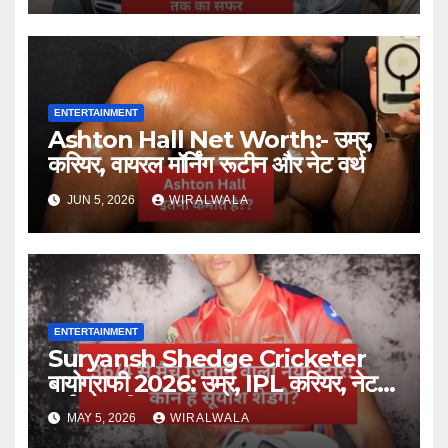
ENTERTAINMENT
Ashton Hall Net Worth:- उम्र,
करियर, वायरल मॉर्निंग रूटीन और नेट वर्थ
JUN 5, 2026
WIRALWALA
ENTERTAINMENT
Suryansh Shedge Cricketer
बायोग्राफी 2026: उम्र, IPL करियर, नेट
वर्थ और परिवार
MAY 5, 2026
WIRALWALA