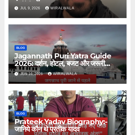
स्ट्रैटेजिस्ट
JUL 9, 2026
WIRALWALA
BLOG
Jagannath Puri Yatra Guide
2026: दर्शन, होटल, बजट और जरूरी
जानकारी
JUN 16, 2026
WIRALWALA
BLOG
Prateek Yadav Biography:-
जानिये कौन थे प्रतीक यादव