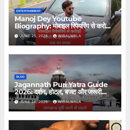
ENTERTAINMENT
Manoj Dey Youtube
Biography: मोबाइल रिपेयरिंग से करोड़ों
लोगों की प्रेरणा बनने तक का सफर
JUNE 25, 2026
WIRALWALA
BLOG
Jagannath Puri Yatra Guide
2026: दर्शन, होटल, बजट और जरूरी
जानकारी
JUNE 16, 2026
WIRALWALA