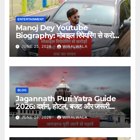
ENTERTAINMENT
Manoj Dey Youtube
Biography: मोबाइल रिपेयरिंग से करोड़ों
लोगों की प्रेरणा बनने तक का सफर
JUNE 25, 2026
WIRALWALA
BLOG
Jagannath Puri Yatra Guide
2026: दर्शन, होटल, बजट और जरूरी
जानकारी
JUNE 16, 2026
WIRALWALA