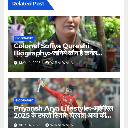
Related Post
BIOGRAPHY
Colonel Sofiya Qureshi
Biography:-जानिये कौन है कर्नल
सोफिया कुरैशी
MAY 11, 2025
WIRALWALA
BIOGRAPHY
Priyansh Arya Lifestyle:-आईपीएल
2025 के उभरते सितारे: प्रियांश आर्या की
जीवनी
APR 14, 2025
WIRALWALA