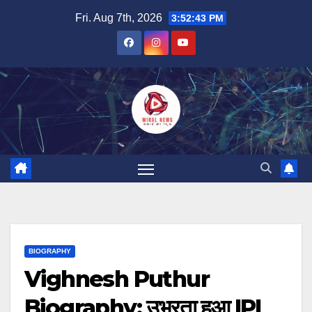
Skip
Fri. Aug 7th, 2026
3:52:44 PM
to
content
BIOGRAPHY
Vighnesh Puthur
Biography: उभरता हुआ IPL