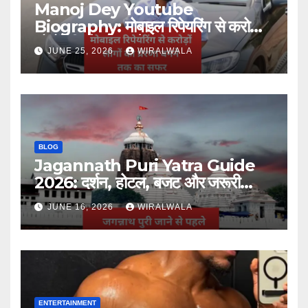
Manoj Dey Youtube
Biography: मोबाइल रिपेयरिंग से करोड़ों
लोगों की प्रेरणा बनने तक का सफर
JUNE 25, 2026
WIRALWALA
BLOG
Jagannath Puri Yatra Guide
2026: दर्शन, होटल, बजट और जरूरी
जानकारी
JUNE 16, 2026
WIRALWALA
ENTERTAINMENT