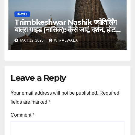
TRAVEL
Trimbkeshwar Nashik ज्योतिर्लिंग
यात्रा गाइड (नासिक): कैसे जाएं, दर्शन, होटल
और आस पास घूमने की जगह
MAR 12, 2026
WIRALWALA
Leave a Reply
Your email address will not be published.
Required
fields are marked
*
Comment
*