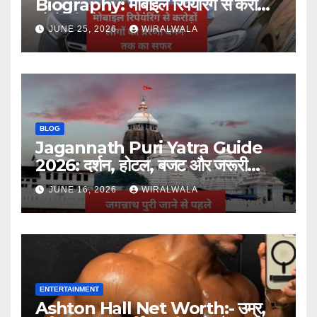
Biography: मोबाइल रिपेयरिंग से करोड़ों
लोगों की प्रेरणा बनने तक का सफर
JUNE 25, 2026
WIRALWALA
BLOG
Jagannath Puri Yatra Guide
2026: दर्शन, होटल, बजट और जरूरी
जानकारी
JUNE 16, 2026
WIRALWALA
ENTERTAINMENT
Ashton Hall Net Worth:- उम्र,