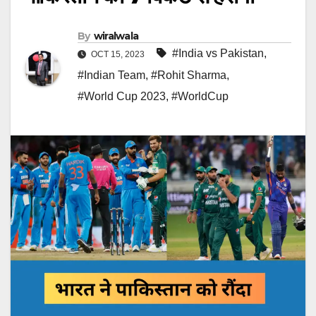
By
wiralwala
#India vs Pakistan
,
OCT 15, 2023
#Indian Team
,
#Rohit Sharma
,
#World Cup 2023
,
#WorldCup