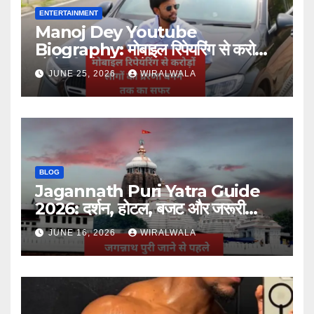
ENTERTAINMENT
Manoj Dey Youtube
Biography: मोबाइल रिपेयरिंग से करोड़ों
लोगों की प्रेरणा बनने तक का सफर
JUNE 25, 2026
WIRALWALA
BLOG
Jagannath Puri Yatra Guide
2026: दर्शन, होटल, बजट और जरूरी
जानकारी
JUNE 16, 2026
WIRALWALA