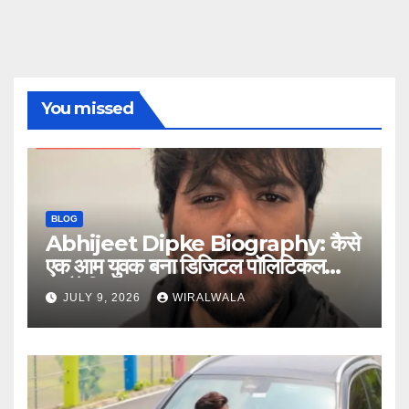
You missed
BLOG
Abhijeet Dipke Biography: कैसे
एक आम युवक बना डिजिटल पॉलिटिकल
स्ट्रैटेजिस्ट
JULY 9, 2026
WIRALWALA