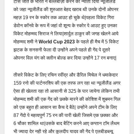
टॉस जीत के भारत ने बल्लेबाज़ी करने का न्योता दिया न्यूजीलैंड
को जहा न्यूजीलैंड की शुरुआत बेहद खराब थी उनके दोनों ओपनर
महज़ 19 रन के स्कोर तक आउट हो चुके थे|पहला विकेट गिरा
डेवोन कॉनवे के रूप में जहां वो शून्य के स्कोर पे आउट हुए उनका
विकेट मोहम्मद सिराज ने लिया|शार्दुल ठाकुर की जगह खेलने आये
मोहम्मद शमी ने
World Cup 2023
के पहले ही मैच में 5 विकेट
झटक के सनसनी फेला दी उन्होंने अपने पहले ही गेंद पे दूसरे
ओपनर विल यंग को क्लीन बोल्ड कर दिया उन्होंने 17 रन बनाए|
तीसरे विकेट के लिए रचिन रवींद्र और डैरिल मिचेल ने धमाकेदार
159 रनो की पार्टनरशिप की एक तरफ लग रहा था न्यूजीलैंड अगर
ऐसा ही खेलता रहा तो आसानी से 325 के पार जायेगा लेकिन तभी
मोहम्मद शमी की एक गेंद को छक्के मारने की कोशिश में शुबमन गिल
को एक बहुत ही आसान सा कैच दे बैठे| उन्होंने अपने टीम के लिए
87 गेंदो पे महत्वपुर्ण 75 रन की पारी खेली जिसमे एक छक्का और
6 चौका शामिल था|उसके बाद बैटिंग करने आए कप्तान टॉम लैथम
भी ज्यादा देर नही रहे और कुलदीप यादव की गेंद पे एलबीडब्ल्यू