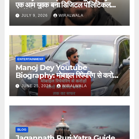
एक आम युवक बना डिजिटल पॉलिटिकल
स्ट्रैटेजिस्ट
JULY 9, 2026
WIRALWALA
ENTERTAINMENT
Manoj Dey Youtube
Biography: मोबाइल रिपेयरिंग से करोड़ों
लोगों की प्रेरणा बनने तक का सफर
JUNE 25, 2026
WIRALWALA
BLOG
Jagannath Puri Yatra Guide