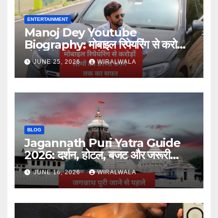
ENTERTAINMENT
Manoj Dey Youtube
Biography: मोबाइल रिपेयरिंग से करोड़ों
लोगों की प्रेरणा बनने तक का सफर
JUNE 25, 2026
WIRALWALA
BLOG
Jagannath Puri Yatra Guide
2026: दर्शन, होटल, बजट और जरूरी
जानकारी
JUNE 16, 2026
WIRALWALA