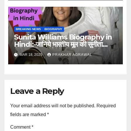
BREAKING NEWS
BIOGRAPHY
Sunita Williams Biography in
Hindi:-जानिये भारतीय मूल की सुनीता
विलियम्स के बारे में
MAR 18, 2025
PRAKHAR AGRAWAL
Leave a Reply
Your email address will not be published.
Required
fields are marked
*
Comment
*