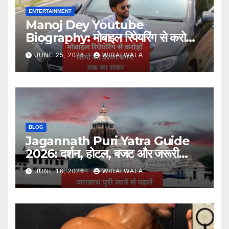
ENTERTAINMENT
Manoj Dey Youtube
Biography: मोबाइल रिपेयरिंग से करोड़ों
लोगों की प्रेरणा बनने तक का सफर
JUNE 25, 2026
WIRALWALA
BLOG
Jagannath Puri Yatra Guide
2026: दर्शन, होटल, बजट और जरूरी
जानकारी
JUNE 16, 2026
WIRALWALA