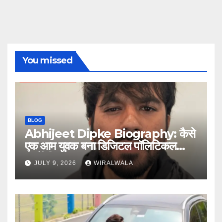
You missed
BLOG
Abhijeet Dipke Biography: कैसे
एक आम युवक बना डिजिटल पॉलिटिकल
स्ट्रैटेजिस्ट
JULY 9, 2026
WIRALWALA