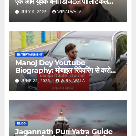
एक आम युवक बना डिजिटल पॉलिटिकल
स्ट्रैटेजिस्ट
JULY 9, 2026
WIRALWALA
ENTERTAINMENT
Manoj Dey Youtube
Biography: मोबाइल रिपेयरिंग से करोड़ों
लोगों की प्रेरणा बनने तक का सफर
JUNE 25, 2026
WIRALWALA
BLOG
Jagannath Puri Yatra Guide