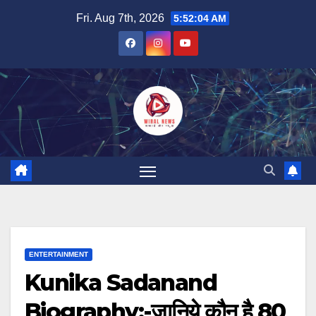
Skip
Fri. Aug 7th, 2026
5:52:06 AM
to
content
ENTERTAINMENT
Kunika Sadanand
Biography:-जानिये कौन है 80