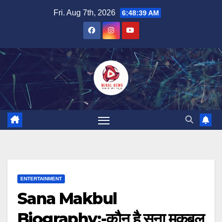
Skip
Fri. Aug 7th, 2026
6:48:40 AM
to
content
ENTERTAINMENT
Sana Makbul
Biography:-कौन है सना मकबूल