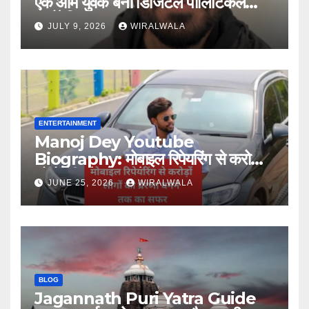
एक आम युवक बना डिजिटल पॉलिटिकल
स्ट्रैटेजिस्ट
JULY 9, 2026
WIRALWALA
ENTERTAINMENT
Manoj Dey Youtube
Biography: मोबाइल रिपेयरिंग से करोड़ों
लोगों की प्रेरणा बनने तक का सफर
JUNE 25, 2026
WIRALWALA
BLOG
Jagannath Puri Yatra Guide