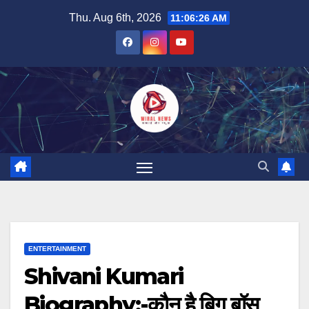
Skip
Thu. Aug 6th, 2026
11:06:27 AM
to
content
ENTERTAINMENT
Shivani Kumari
Biography:-कौन है बिग बॉस