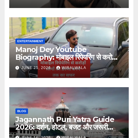
ENTERTAINMENT
Manoj Dey Youtube
Biography: मोबाइल रिपेयरिंग से करोड़ों
लोगों की प्रेरणा बनने तक का सफर
JUNE 25, 2026
WIRALWALA
BLOG
Jagannath Puri Yatra Guide
2026: दर्शन, होटल, बजट और जरूरी
जानकारी
JUNE 16, 2026
WIRALWALA