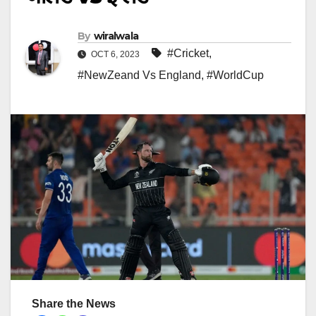
By
wiralwala
#Cricket
,
OCT 6, 2023
#NewZeand Vs England
,
#WorldCup
Share the News