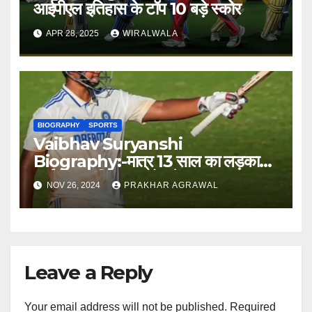
आईपीएल इतिहास के टॉप 10 बड़े स्कोर
APR 28, 2025
WIRALWALA
BIOGRAPHY
SPORTS
Vaibhav Suryanshi
Biography:-मात्र 13 साल का लड़का
आईपीएल में बिका 1 करोड़ में
NOV 26, 2024
PRAKHAR AGRAWAL
Leave a Reply
Your email address will not be published.
Required