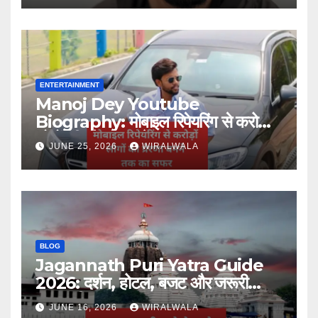
ENTERTAINMENT
Manoj Dey Youtube
Biography: मोबाइल रिपेयरिंग से करोड़ों
लोगों की प्रेरणा बनने तक का सफर
JUNE 25, 2026
WIRALWALA
BLOG
Jagannath Puri Yatra Guide
2026: दर्शन, होटल, बजट और जरूरी
जानकारी
JUNE 16, 2026
WIRALWALA