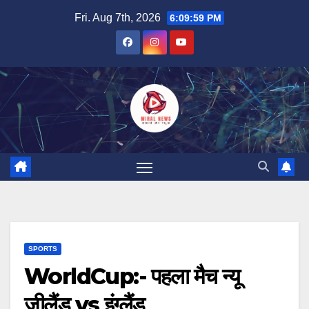
Skip
Fri. Aug 7th, 2026
6:10:00 PM
to
content
SPORTS
WorldCup:- पहला मैच न्यू
जीलैंड vs इंग्लैंड