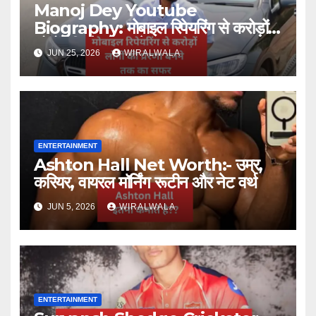
Manoj Dey Youtube
Biography: मोबाइल रिपेयरिंग से करोड़ों
लोगों की प्रेरणा बनने तक का सफर
JUN 25, 2026
WIRALWALA
ENTERTAINMENT
Ashton Hall Net Worth:- उम्र,
करियर, वायरल मॉर्निंग रूटीन और नेट वर्थ
JUN 5, 2026
WIRALWALA
ENTERTAINMENT