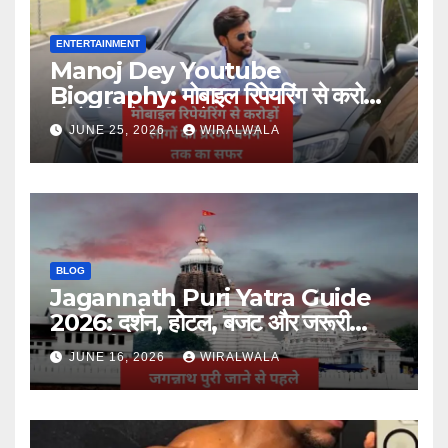
ENTERTAINMENT
Manoj Dey Youtube
Biography: मोबाइल रिपेयरिंग से करोड़ों
लोगों की प्रेरणा बनने तक का सफर
JUNE 25, 2026
WIRALWALA
BLOG
Jagannath Puri Yatra Guide
2026: दर्शन, होटल, बजट और जरूरी
जानकारी
JUNE 16, 2026
WIRALWALA