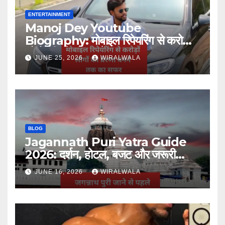
ENTERTAINMENT
Manoj Dey Youtube
Biography: मोबाइल रिपेयरिंग से करोड़ों
लोगों की प्रेरणा बनने तक का सफर
JUNE 25, 2026
WIRALWALA
BLOG
Jagannath Puri Yatra Guide
2026: दर्शन, होटल, बजट और जरूरी
जानकारी
JUNE 16, 2026
WIRALWALA