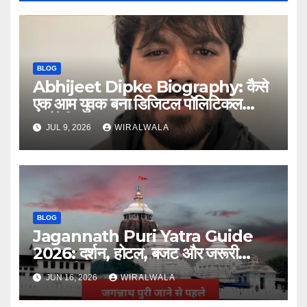
BLOG
Abhijeet Dipke Biography: कैसे
एक आम युवक बना डिजिटल पॉलिटिकल
स्ट्रैटेजिस्ट
JUL 9, 2026
WIRALWALA
BLOG
Jagannath Puri Yatra Guide
2026: दर्शन, होटल, बजट और जरूरी
जानकारी
JUN 16, 2026
WIRALWALA