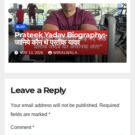
BLOG
Prateek Yadav Biography:-
जानिये कौन थे प्रतीक यादव
MAY 13, 2026
WIRALWALA
Leave a Reply
Your email address will not be published.
Required
fields are marked
*
Comment
*