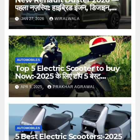
पहला नज़रिया: हाइब्रिड इंजन, डिजाइन,
लॉन्च और कीमत
JAN 27, 2026
WIRALWALA
AUTOMOBILES
Top 5 Electric Scooter to buy
Now:-2025 के लिए टॉप 5 बेस्ट
इलेक्ट्रिक स्कूटर – पूरी जानकारी हिंदी में
APR 5, 2025
PRAKHAR AGRAWAL
AUTOMOBILES
5 Best Electric Scooters:-2025