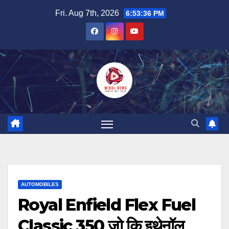
Skip
Fri. Aug 7th, 2026
6:53:37 PM
to
content
AUTOMOBILES
Royal Enfield Flex Fuel
Classic 350 जो कि इथेनॉल