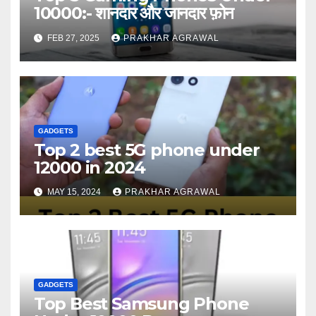
10000:- शानदार और जानदार फ़ोन
FEB 27, 2025
PRAKHAR AGRAWAL
GADGETS
Top 2 best 5G phone under
12000 in 2024
MAY 15, 2024
PRAKHAR AGRAWAL
GADGETS
Top Best Samsung Phone