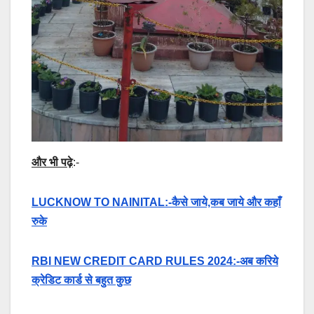
और भी पढ़े
:-
LUCKNOW TO NAINITAL:-कैसे जाये,कब जाये और कहाँ
रुके
RBI NEW CREDIT CARD RULES 2024:-अब करिये
क्रेडिट कार्ड से बहुत कुछ