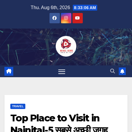
Skip
Thu. Aug 6th, 2026
8:33:07 AM
to
content
TRAVEL
Top Place to Visit in
Nainital-5 सबसे अच्छी जगह