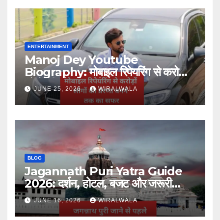
ENTERTAINMENT
Manoj Dey Youtube
Biography: मोबाइल रिपेयरिंग से करोड़ों
लोगों की प्रेरणा बनने तक का सफर
JUNE 25, 2026
WIRALWALA
BLOG
Jagannath Puri Yatra Guide
2026: दर्शन, होटल, बजट और जरूरी
जानकारी
JUNE 16, 2026
WIRALWALA