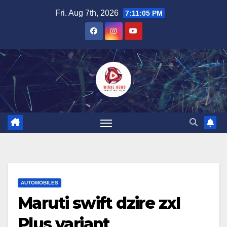
Skip
Fri. Aug 7th, 2026
7:11:06 PM
to
content
AUTOMOBILES
Maruti swift dzire zxI
Plus variant